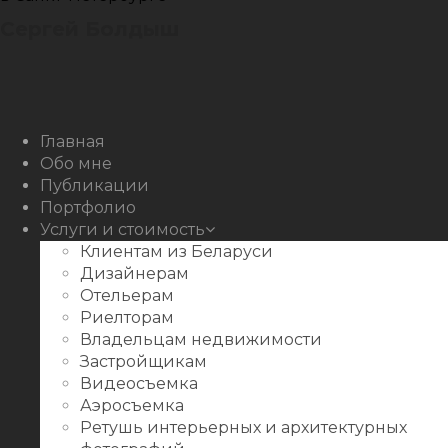
Сергей Болдыш
Instagram
Facebook
Youtube
Behance
Главная
Обо мне
Публикации
Портфолио
Услуги и стоимость
Клиентам из Беларуси
Дизайнерам
Отельерам
Риелторам
Владельцам недвижимости
Застройщикам
Видеосъемка
Аэросъемка
Ретушь интерьерных и архитектурных