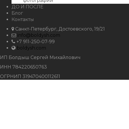
фотографий
ДО И ПОСЛЕ
Блог
Контакты
Санкт-Петербург, Достоевского, 19/21
info@boldysh.com
+7 911-250-07-99
boldysh.com
ИП Болдыш Сергей Михайлович
ИНН 784220650763
ОГРНИП 319470400112611