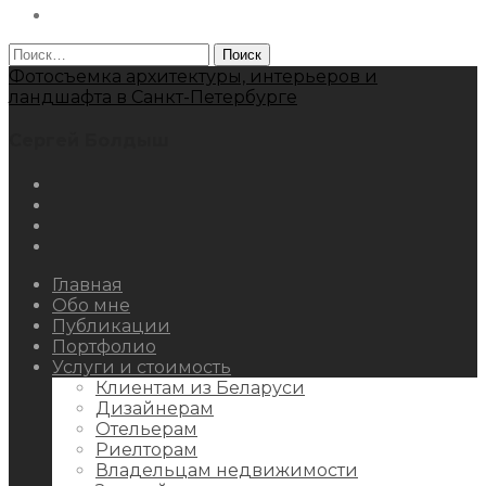
Behance
Найти:
Фотосъемка архитектуры, интерьеров и
ландшафта в Санкт-Петербурге
Сергей Болдыш
Instagram
Facebook
Youtube
Behance
Главная
Обо мне
Публикации
Портфолио
Услуги и стоимость
Клиентам из Беларуси
Дизайнерам
Отельерам
Риелторам
Владельцам недвижимости