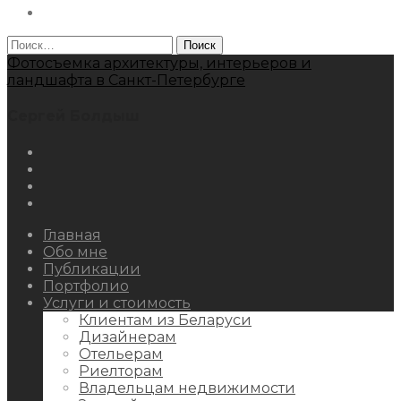
Behance
Найти:
Фотосъемка архитектуры, интерьеров и
ландшафта в Санкт-Петербурге
Сергей Болдыш
Instagram
Facebook
Youtube
Behance
Главная
Обо мне
Публикации
Портфолио
Услуги и стоимость
Клиентам из Беларуси
Дизайнерам
Отельерам
Риелторам
Владельцам недвижимости