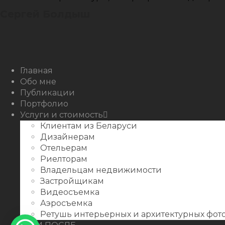
Сергей Болдыш
Instagram
Facebook
Youtube
Behance
Главная
Обо мне
Публикации
Портфолио
Услуги и стоимость
Клиентам из Беларуси
Дизайнерам
Отельерам
Риелторам
Владельцам недвижимости
Застройщикам
Видеосъемка
Аэросъемка
Ретушь интерьерных и архитектурных фо