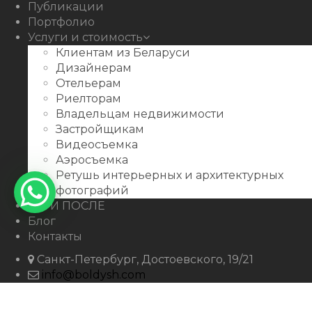
Публикации
Портфолио
Услуги и стоимость
Клиентам из Беларуси
Дизайнерам
Отельерам
Риелторам
Владельцам недвижимости
Застройщикам
Видеосъемка
Аэросъемка
Ретушь интерьерных и архитектурных
фотографий
ДО И ПОСЛЕ
Блог
Контакты
Санкт-Петербург, Достоевского, 19/21
info@boldysh.com
+7 911-250-07-99
boldysh.com