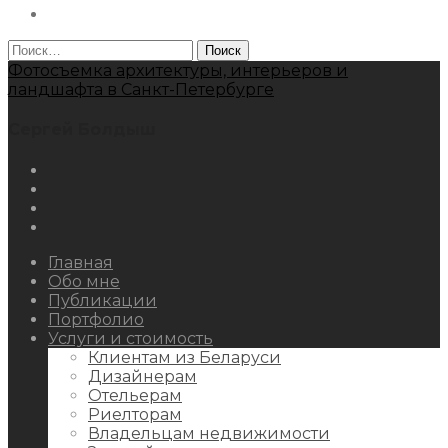
Behance
Найти:
Фотосъемка архитектуры, интерьеров и
ландшафта в Санкт-Петербурге
Сергей Болдыш
Instagram
Facebook
Youtube
Behance
Главная
Обо мне
Публикации
Портфолио
Услуги и стоимость
Клиентам из Беларуси
Дизайнерам
Отельерам
Риелторам
Владельцам недвижимости