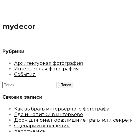
mydecor
Рубрики
Архитектурная фотография
Интерьерная фотография
События
Найти:
Свежие записи
Как выбрать интерьерного фотографа
Еда и напитки в интерьере
Дрон для риелтора: лишние траты или секрет
Сценарии освещения
Аэросъемка