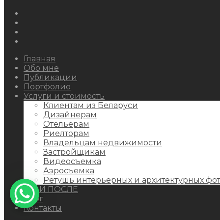
Instagram
Facebook
Youtube
Behance
Главная
Обо мне
Публикации
Портфолио
Услуги и стоимость
Клиентам из Беларуси
Дизайнерам
Отельерам
Риелторам
Владельцам недвижимости
Застройщикам
Видеосъемка
Аэросъемка
Ретушь интерьерных и архитектурных фо
ДО И ПОСЛЕ
Блог
Контакты