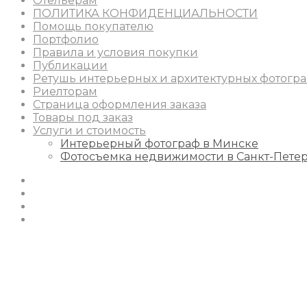
Отельерам
ПОЛИТИКА КОНФИДЕНЦИАЛЬНОСТИ
Помощь покупателю
Портфолио
Правила и условия покупки
Публикации
Ретушь интерьерных и архитектурных фотогр
Риелторам
Страница оформления заказа
Товары под заказ
Услуги и стоимость
Интерьерный фотограф в Минске
Фотосъемка недвижимости в Санкт-Пете
Instagram
Facebook
Youtube
Behance