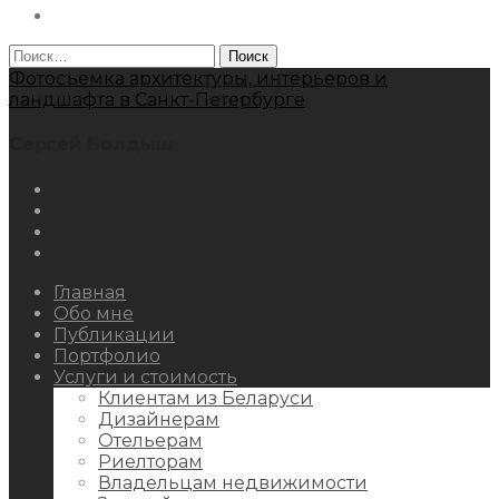
Behance
Найти:
Фотосъемка архитектуры, интерьеров и
ландшафта в Санкт-Петербурге
Сергей Болдыш
Instagram
Facebook
Youtube
Behance
Главная
Обо мне
Публикации
Портфолио
Услуги и стоимость
Клиентам из Беларуси
Дизайнерам
Отельерам
Риелторам
Владельцам недвижимости