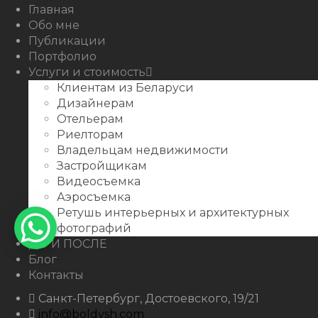
Behance
Главная
Обо мне
Публикации
Портфолио
Услуги и стоимость
Клиентам из Беларуси
Дизайнерам
Отельерам
Риелторам
Владельцам недвижимости
Застройщикам
Видеосъемка
Аэросъемка
Ретушь интерьерных и архитектурных
фотографий
ДО И ПОСЛЕ
Блог
Контакты
Санкт-Петербург, Достоевского, 19/21
info@boldysh.com