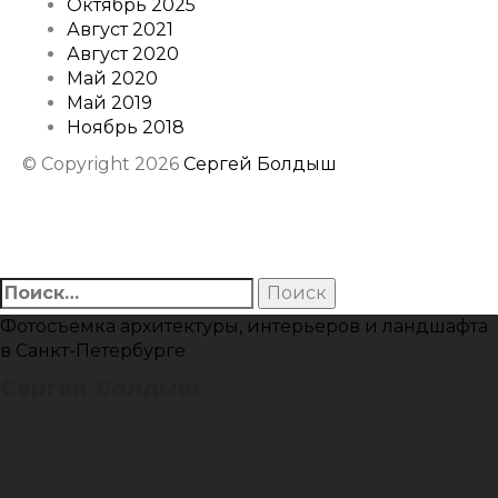
Октябрь 2025
Август 2021
Август 2020
Май 2020
Май 2019
Ноябрь 2018
© Copyright 2026
Сергей Болдыш
Instagram
Facebook
Youtube
Behance
Найти:
Фотосъемка архитектуры, интерьеров и ландшафта
в Санкт-Петербурге
Сергей Болдыш
Instagram
Facebook
Youtube