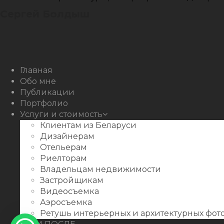
Сергей Болдыш
Instagram
Facebook
Youtube
Behance
Главная
Обо мне
Публикации
Портфолио
Услуги и стоимость
Клиентам из Беларуси
Дизайнерам
Отельерам
Риелторам
Владельцам недвижимости
Застройщикам
Видеосъемка
Аэросъемка
Ретушь интерьерных и архитектурных фо