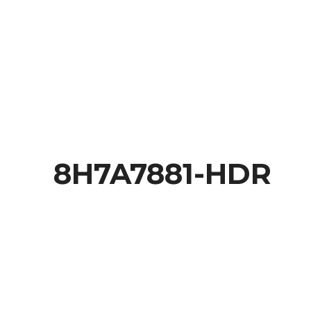
Behance
8H7A7881-HDR