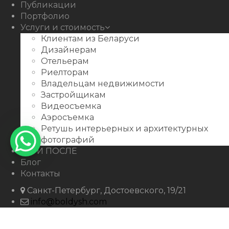
Публикации
Портфолио
Услуги и стоимость
Клиентам из Беларуси
Дизайнерам
Отельерам
Риелторам
Владельцам недвижимости
Застройщикам
Видеосъемка
Аэросъемка
Ретушь интерьерных и архитектурных
фотографий
ДО И ПОСЛЕ
Блог
Контакты
Санкт-Петербург, Достоевского, 19/21
info@boldysh.com
+7 911-250-07-99
boldysh.com