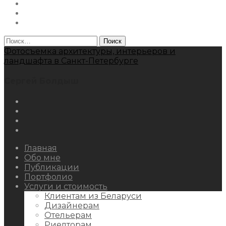
Facebook
Youtube
Behance
Найти:
Фотосъемка архитектуры, интерьеров и
ландшафта в Санкт-Петербурге
Сергей Болдыш
Instagram
Facebook
Youtube
Behance
Главная
Обо мне
Публикации
Портфолио
Услуги и стоимость
Клиентам из Беларуси
Дизайнерам
Отельерам
Риелторам