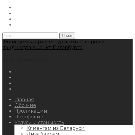
Instagram
Facebook
Youtube
Behance
Найти:
Фотосъемка архитектуры, интерьеров и
ландшафта в Санкт-Петербурге
Сергей Болдыш
Instagram
Facebook
Youtube
Behance
Главная
Обо мне
Публикации
Портфолио
Услуги и стоимость
Клиентам из Беларуси
Дизайнерам