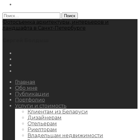
Behance
Найти:
Фотосъемка архитектуры, интерьеров и
ландшафта в Санкт-Петербурге
Сергей Болдыш
Instagram
Facebook
Youtube
Behance
Главная
Обо мне
Публикации
Портфолио
Услуги и стоимость
Клиентам из Беларуси
Дизайнерам
Отельерам
Риелторам
Владельцам недвижимости