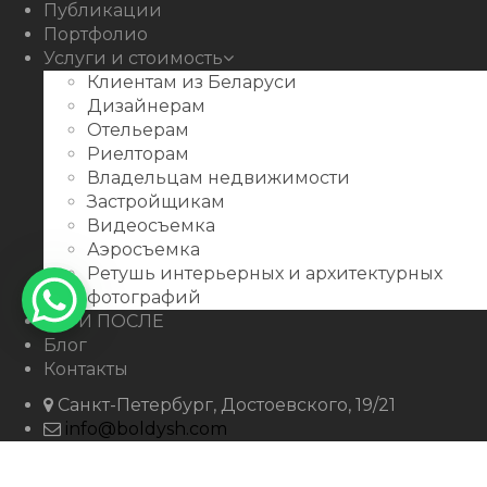
Публикации
Портфолио
Услуги и стоимость
Клиентам из Беларуси
Дизайнерам
Отельерам
Риелторам
Владельцам недвижимости
Застройщикам
Видеосъемка
Аэросъемка
Ретушь интерьерных и архитектурных
фотографий
ДО И ПОСЛЕ
Блог
Контакты
Санкт-Петербург, Достоевского, 19/21
info@boldysh.com
+7 911-250-07-99
boldysh.com