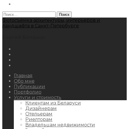
Behance
Найти:
Фотосъемка архитектуры, интерьеров и
ландшафта в Санкт-Петербурге
Сергей Болдыш
Instagram
Facebook
Youtube
Behance
Главная
Обо мне
Публикации
Портфолио
Услуги и стоимость
Клиентам из Беларуси
Дизайнерам
Отельерам
Риелторам
Владельцам недвижимости