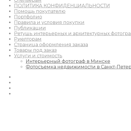
Отельерам
ПОЛИТИКА КОНФИДЕНЦИАЛЬНОСТИ
Помощь покупателю
Портфолио
Правила и условия покупки
Публикации
Ретушь интерьерных и архитектурных фотогр
Риелторам
Страница оформления заказа
Товары под заказ
Услуги и стоимость
Интерьерный фотограф в Минске
Фотосъемка недвижимости в Санкт-Пете
Instagram
Facebook
Youtube
Behance