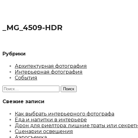
_MG_4509-HDR
Рубрики
Архитектурная фотография
Интерьерная фотография
События
Найти:
Свежие записи
Как выбрать интерьерного фотографа
Еда и напитки в интерьере
Дрон для риелтора: лишние траты или секрет
Сценарии освещения
Аэросъемка