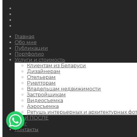
Instagram
Facebook
Youtube
Behance
Главная
Обо мне
Публикации
Портфолио
Услуги и стоимость
Клиентам из Беларуси
Дизайнерам
Отельерам
Риелторам
Владельцам недвижимости
Застройщикам
Видеосъемка
Аэросъемка
Ретушь интерьерных и архитектурных фо
ДО И ПОСЛЕ
Блог
Контакты