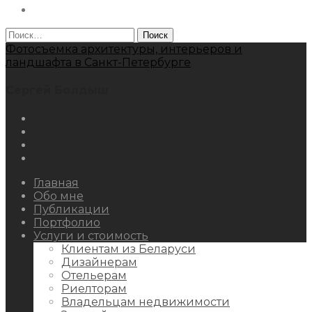
Behance
Найти:
Фотосъемка архитектуры, интерьеров и
ландшафта в Санкт-Петербурге
Сергей Болдыш
Instagram
Facebook
Youtube
Behance
Главная
Обо мне
Публикации
Портфолио
Услуги и стоимость
Клиентам из Беларуси
Дизайнерам
Отельерам
Риелторам
Владельцам недвижимости