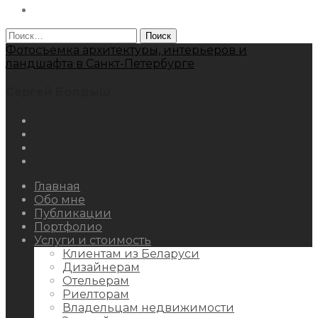
Behance
Найти:
Фотосъемка архитектуры, интерьеров и
ландшафта в Санкт-Петербурге
Сергей Болдыш
Instagram
Facebook
Youtube
Behance
Главная
Обо мне
Публикации
Портфолио
Услуги и стоимость
Клиентам из Беларуси
Дизайнерам
Отельерам
Риелторам
Владельцам недвижимости