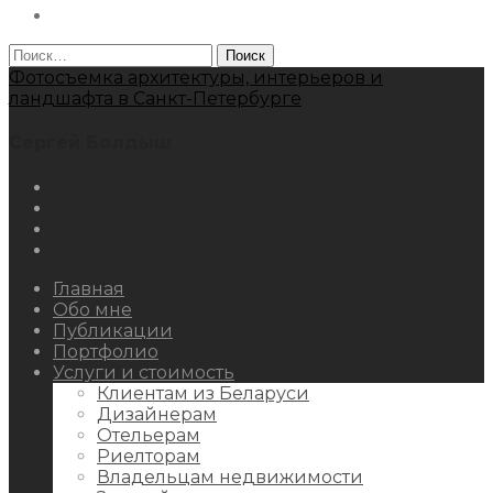
Behance
Найти:
Фотосъемка архитектуры, интерьеров и
ландшафта в Санкт-Петербурге
Сергей Болдыш
Instagram
Facebook
Youtube
Behance
Главная
Обо мне
Публикации
Портфолио
Услуги и стоимость
Клиентам из Беларуси
Дизайнерам
Отельерам
Риелторам
Владельцам недвижимости