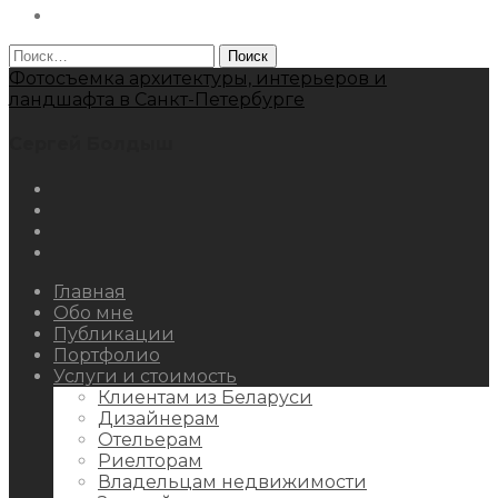
Behance
Найти:
Фотосъемка архитектуры, интерьеров и
ландшафта в Санкт-Петербурге
Сергей Болдыш
Instagram
Facebook
Youtube
Behance
Главная
Обо мне
Публикации
Портфолио
Услуги и стоимость
Клиентам из Беларуси
Дизайнерам
Отельерам
Риелторам
Владельцам недвижимости