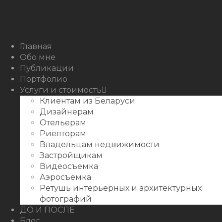
Instagram
Facebook
Youtube
Behance
Главная
Обо мне
Публикации
Портфолио
Услуги и стоимость
Клиентам из Беларуси
Дизайнерам
Отельерам
Риелторам
Владельцам недвижимости
Застройщикам
Видеосъемка
Аэросъемка
Ретушь интерьерных и архитектурных
фотографий
ДО И ПОСЛЕ
Блог