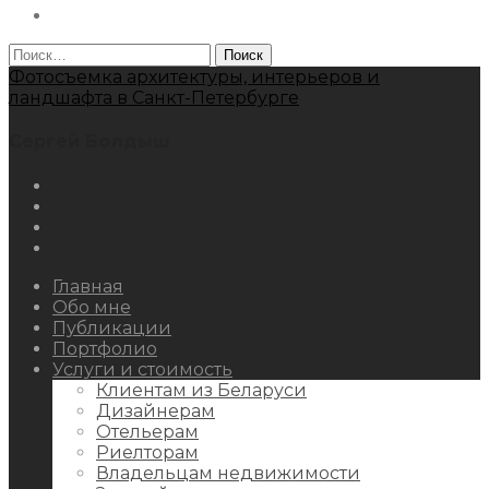
Behance
Найти:
Фотосъемка архитектуры, интерьеров и
ландшафта в Санкт-Петербурге
Сергей Болдыш
Instagram
Facebook
Youtube
Behance
Главная
Обо мне
Публикации
Портфолио
Услуги и стоимость
Клиентам из Беларуси
Дизайнерам
Отельерам
Риелторам
Владельцам недвижимости