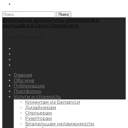
Behance
Найти:
Фотосъемка архитектуры, интерьеров и
ландшафта в Санкт-Петербурге
Сергей Болдыш
Instagram
Facebook
Youtube
Behance
Главная
Обо мне
Публикации
Портфолио
Услуги и стоимость
Клиентам из Беларуси
Дизайнерам
Отельерам
Риелторам
Владельцам недвижимости