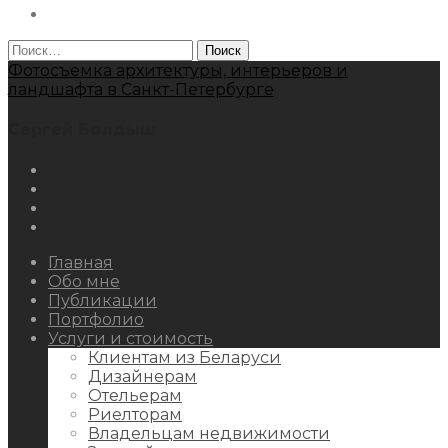
Behance
Найти:
Фотосъемка архитектуры, интерьеров и
ландшафта в Санкт-Петербурге
Сергей Болдыш
Instagram
Facebook
Youtube
Behance
Главная
Обо мне
Публикации
Портфолио
Услуги и стоимость
Клиентам из Беларуси
Дизайнерам
Отельерам
Риелторам
Владельцам недвижимости