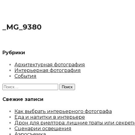
_MG_9380
Рубрики
Архитектурная фотография
Интерьерная фотография
События
Найти:
Свежие записи
Как выбрать интерьерного фотографа
Еда и напитки в интерьере
Дрон для риелтора: лишние траты или секрет
Сценарии освещения
Аэросъемка