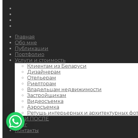
Instagram
Facebook
Youtube
Behance
Главная
Обо мне
Публикации
Портфолио
Услуги и стоимость
Клиентам из Беларуси
Дизайнерам
Отельерам
Риелторам
Владельцам недвижимости
Застройщикам
Видеосъемка
Аэросъемка
Ретушь интерьерных и архитектурных фо
ДО И ПОСЛЕ
Блог
Контакты