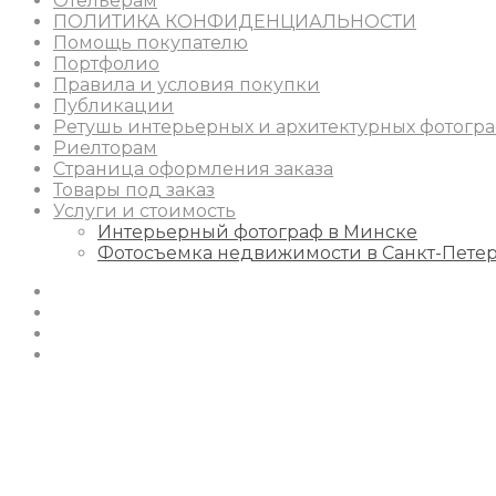
Отельерам
ПОЛИТИКА КОНФИДЕНЦИАЛЬНОСТИ
Помощь покупателю
Портфолио
Правила и условия покупки
Публикации
Ретушь интерьерных и архитектурных фотогр
Риелторам
Страница оформления заказа
Товары под заказ
Услуги и стоимость
Интерьерный фотограф в Минске
Фотосъемка недвижимости в Санкт-Пете
Instagram
Facebook
Youtube
Behance