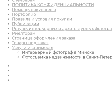
Отельерам
ПОЛИТИКА КОНФИДЕНЦИАЛЬНОСТИ
Помощь покупателю
Портфолио
Правила и условия покупки
Публикации
Ретушь интерьерных и архитектурных фотогр
Риелторам
Страница оформления заказа
Товары под заказ
Услуги и стоимость
Интерьерный фотограф в Минске
Фотосъемка недвижимости в Санкт-Пете
Instagram
Facebook
Youtube
Behance