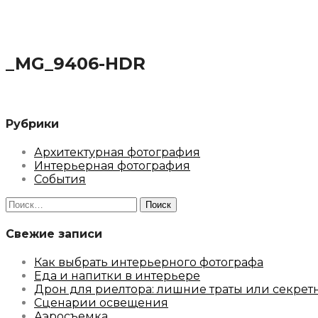
_MG_9406-HDR
Рубрики
Архитектурная фотография
Интерьерная фотография
События
Найти:
Свежие записи
Как выбрать интерьерного фотографа
Еда и напитки в интерьере
Дрон для риелтора: лишние траты или секрет
Сценарии освещения
Аэросъемка