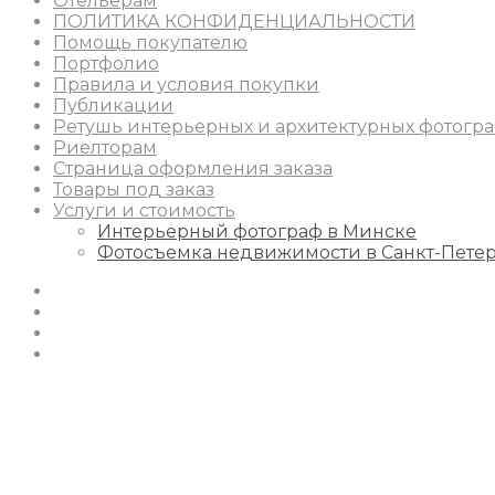
Отельерам
ПОЛИТИКА КОНФИДЕНЦИАЛЬНОСТИ
Помощь покупателю
Портфолио
Правила и условия покупки
Публикации
Ретушь интерьерных и архитектурных фотогр
Риелторам
Страница оформления заказа
Товары под заказ
Услуги и стоимость
Интерьерный фотограф в Минске
Фотосъемка недвижимости в Санкт-Пете
Instagram
Facebook
Youtube
Behance