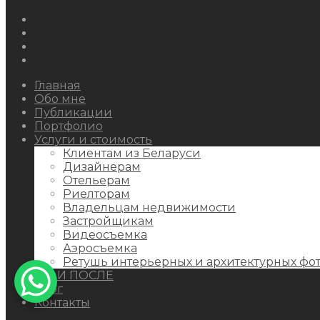
Instagram
Facebook
Youtube
Behance
Главная
Обо мне
Публикации
Портфолио
Услуги и стоимость
Клиентам из Беларуси
Дизайнерам
Отельерам
Риелторам
Владельцам недвижимости
Застройщикам
Видеосъемка
Аэросъемка
Ретушь интерьерных и архитектурных фо
ДО И ПОСЛЕ
Блог
Контакты