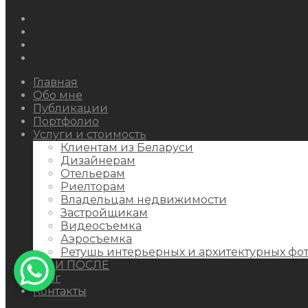
Instagram
Facebook
Youtube
Behance
Главная
Обо мне
Публикации
Портфолио
Услуги и стоимость
Клиентам из Беларуси
Дизайнерам
Отельерам
Риелторам
Владельцам недвижимости
Застройщикам
Видеосъемка
Аэросъемка
Ретушь интерьерных и архитектурных фо
ДО И ПОСЛЕ
Блог
Контакты