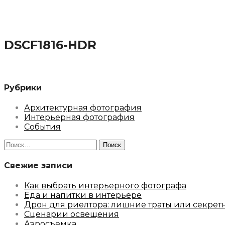
DSCF1816-HDR
Рубрики
Архитектурная фотография
Интерьерная фотография
События
Найти:
Свежие записи
Как выбрать интерьерного фотографа
Еда и напитки в интерьере
Дрон для риелтора: лишние траты или секрет
Сценарии освещения
Аэросъемка