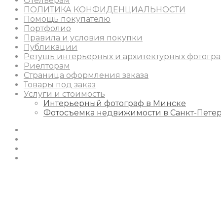
Отельерам
ПОЛИТИКА КОНФИДЕНЦИАЛЬНОСТИ
Помощь покупателю
Портфолио
Правила и условия покупки
Публикации
Ретушь интерьерных и архитектурных фотогр
Риелторам
Страница оформления заказа
Товары под заказ
Услуги и стоимость
Интерьерный фотограф в Минске
Фотосъемка недвижимости в Санкт-Пете
Instagram
Facebook
Youtube
Behance