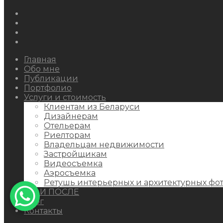
Instagram
Facebook
Youtube
Behance
Главная
Обо мне
Публикации
Портфолио
Услуги и стоимость
Клиентам из Беларуси
Дизайнерам
Отельерам
Риелторам
Владельцам недвижимости
Застройщикам
Видеосъемка
Аэросъемка
Ретушь интерьерных и архитектурных фо
ДО И ПОСЛЕ
Блог
Контакты