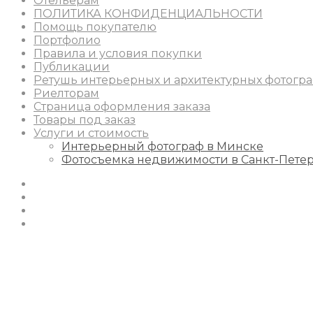
Отельерам
ПОЛИТИКА КОНФИДЕНЦИАЛЬНОСТИ
Помощь покупателю
Портфолио
Правила и условия покупки
Публикации
Ретушь интерьерных и архитектурных фотогр
Риелторам
Страница оформления заказа
Товары под заказ
Услуги и стоимость
Интерьерный фотограф в Минске
Фотосъемка недвижимости в Санкт-Пете
Instagram
Facebook
Youtube
Behance