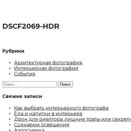
DSCF2069-HDR
Рубрики
Архитектурная фотография
Интерьерная фотография
События
Найти:
Свежие записи
Как выбрать интерьерного фотографа
Еда и напитки в интерьере
Дрон для риелтора: лишние траты или секрет
Сценарии освещения
Аэросъемка