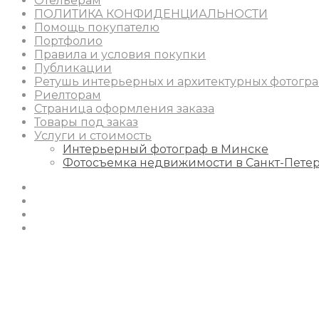
Отельерам
ПОЛИТИКА КОНФИДЕНЦИАЛЬНОСТИ
Помощь покупателю
Портфолио
Правила и условия покупки
Публикации
Ретушь интерьерных и архитектурных фотогр
Риелторам
Страница оформления заказа
Товары под заказ
Услуги и стоимость
Интерьерный фотограф в Минске
Фотосъемка недвижимости в Санкт-Пете
Instagram
Facebook
Youtube
Behance