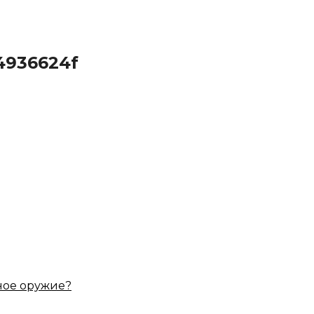
4936624f
ное оружие?