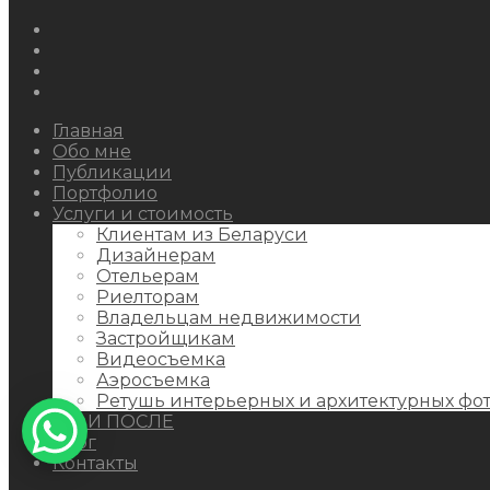
Instagram
Facebook
Youtube
Behance
Главная
Обо мне
Публикации
Портфолио
Услуги и стоимость
Клиентам из Беларуси
Дизайнерам
Отельерам
Риелторам
Владельцам недвижимости
Застройщикам
Видеосъемка
Аэросъемка
Ретушь интерьерных и архитектурных фо
ДО И ПОСЛЕ
Блог
Контакты