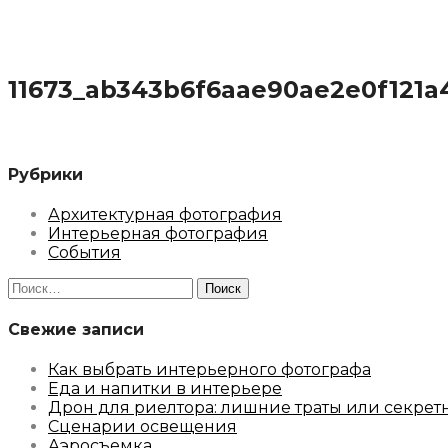
11673_ab343b6f6aae90ae2e0f121a
Рубрики
Архитектурная фотография
Интерьерная фотография
События
Найти:
Свежие записи
Как выбрать интерьерного фотографа
Еда и напитки в интерьере
Дрон для риелтора: лишние траты или секрет
Сценарии освещения
Аэросъемка