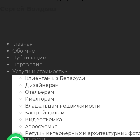
Сергей Болдыш
Instagram
Facebook
Youtube
Behance
Главная
Обо мне
Публикации
Портфолио
Услуги и стоимость
Клиентам из Беларуси
Дизайнерам
Отельерам
Риелторам
Владельцам недвижимости
Застройщикам
Видеосъемка
Аэросъемка
Ретушь интерьерных и архитектурных фо