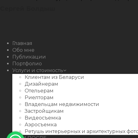
Сергей Болдыш
Instagram
Facebook
Youtube
Behance
Главная
Обо мне
Публикации
Портфолио
Услуги и стоимость
Клиентам из Беларуси
Дизайнерам
Отельерам
Риелторам
Владельцам недвижимости
Застройщикам
Видеосъемка
Аэросъемка
Ретушь интерьерных и архитектурных фо