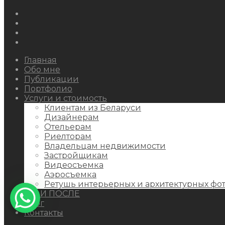
Instagram
Facebook
Youtube
Behance
Главная
Обо мне
Публикации
Портфолио
Услуги и стоимость
Клиентам из Беларуси
Дизайнерам
Отельерам
Риелторам
Владельцам недвижимости
Застройщикам
Видеосъемка
Аэросъемка
Ретушь интерьерных и архитектурных фо
ДО И ПОСЛЕ
Блог
Контакты