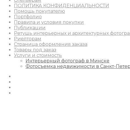
Отельерам
ПОЛИТИКА КОНФИДЕНЦИАЛЬНОСТИ
Помощь покупателю
Портфолио
Правила и условия покупки
Публикации
Ретушь интерьерных и архитектурных фотогр
Риелторам
Страница оформления заказа
Товары под заказ
Услуги и стоимость
Интерьерный фотограф в Минске
Фотосъемка недвижимости в Санкт-Пете
Instagram
Facebook
Youtube
Behance