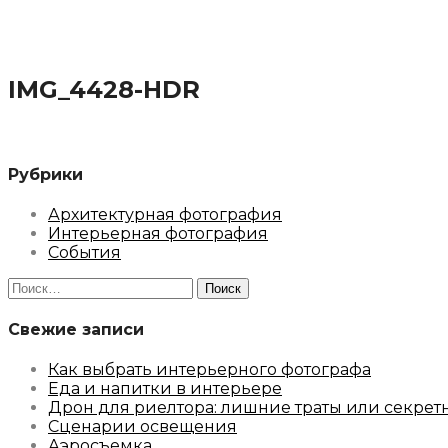
IMG_4428-HDR
Рубрики
Архитектурная фотография
Интерьерная фотография
События
Найти:
Свежие записи
Как выбрать интерьерного фотографа
Еда и напитки в интерьере
Дрон для риелтора: лишние траты или секрет
Сценарии освещения
Аэросъемка