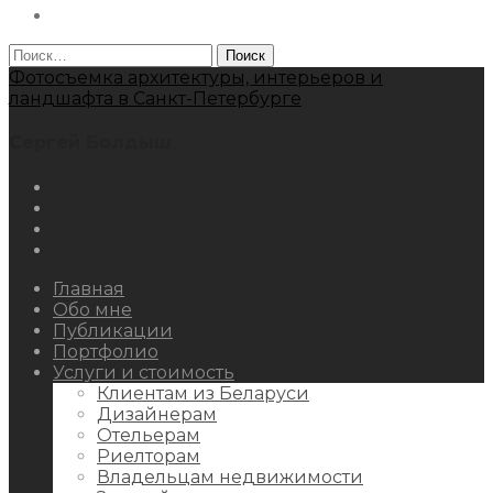
Behance
Найти:
Фотосъемка архитектуры, интерьеров и
ландшафта в Санкт-Петербурге
Сергей Болдыш
Instagram
Facebook
Youtube
Behance
Главная
Обо мне
Публикации
Портфолио
Услуги и стоимость
Клиентам из Беларуси
Дизайнерам
Отельерам
Риелторам
Владельцам недвижимости