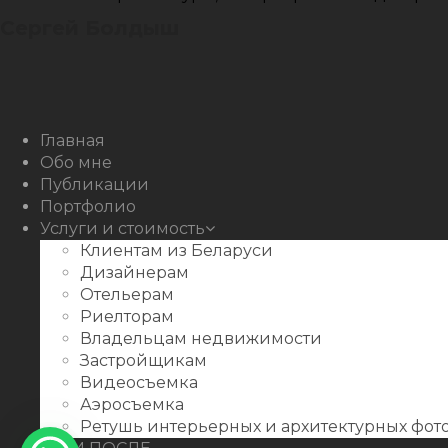
Сергей Болдыш
Instagram
Facebook
Youtube
Behance
Главная
Обо мне
Публикации
Портфолио
Услуги и стоимость
Клиентам из Беларуси
Дизайнерам
Отельерам
Риелторам
Владельцам недвижимости
Застройщикам
Видеосъемка
Аэросъемка
Ретушь интерьерных и архитектурных фо