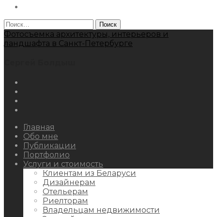
Behance
Найти:
Фотосъемка архитектуры, интерьеров и
ландшафта в Санкт-Петербурге
Сергей Болдыш
Instagram
Facebook
Youtube
Behance
Главная
Обо мне
Публикации
Портфолио
Услуги и стоимость
Клиентам из Беларуси
Дизайнерам
Отельерам
Риелторам
Владельцам недвижимости