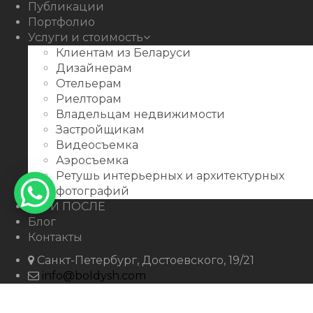
Публикации
Портфолио
Услуги и стоимость
Клиентам из Беларуси
Дизайнерам
Отельерам
Риелторам
Владельцам недвижимости
Застройщикам
Видеосъемка
Аэросъемка
Ретушь интерьерных и архитектурных
фотографий
ДО И ПОСЛЕ
Блог
Контакты
Санкт-Петербург, Достоевского, 19/21
info@boldysh.com
+7 911-250-07-99
boldysh.com