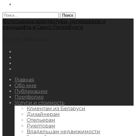
Behance
Найти:
Фотосъемка архитектуры, интерьеров и
ландшафта в Санкт-Петербурге
Сергей Болдыш
Instagram
Facebook
Youtube
Behance
Главная
Обо мне
Публикации
Портфолио
Услуги и стоимость
Клиентам из Беларуси
Дизайнерам
Отельерам
Риелторам
Владельцам недвижимости