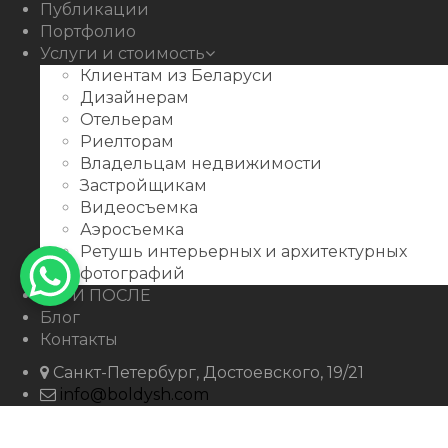
Публикации
Портфолио
Услуги и стоимость
Клиентам из Беларуси
Дизайнерам
Отельерам
Риелторам
Владельцам недвижимости
Застройщикам
Видеосъемка
Аэросъемка
Ретушь интерьерных и архитектурных
фотографий
ДО И ПОСЛЕ
Блог
Контакты
Санкт-Петербург, Достоевского, 19/21
info@boldysh.com
+7 911-250-07-99
boldysh.com