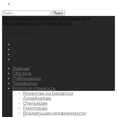
Behance
Найти:
Фотосъемка архитектуры, интерьеров и
ландшафта в Санкт-Петербурге
Сергей Болдыш
Instagram
Facebook
Youtube
Behance
Главная
Обо мне
Публикации
Портфолио
Услуги и стоимость
Клиентам из Беларуси
Дизайнерам
Отельерам
Риелторам
Владельцам недвижимости