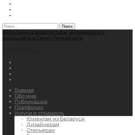
Facebook
Youtube
Behance
Найти:
Фотосъемка архитектуры, интерьеров и
ландшафта в Санкт-Петербурге
Сергей Болдыш
Instagram
Facebook
Youtube
Behance
Главная
Обо мне
Публикации
Портфолио
Услуги и стоимость
Клиентам из Беларуси
Дизайнерам
Отельерам