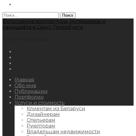
Behance
Найти:
Фотосъемка архитектуры, интерьеров и
ландшафта в Санкт-Петербурге
Сергей Болдыш
Instagram
Facebook
Youtube
Behance
Главная
Обо мне
Публикации
Портфолио
Услуги и стоимость
Клиентам из Беларуси
Дизайнерам
Отельерам
Риелторам
Владельцам недвижимости