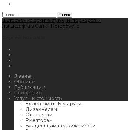
Behance
Найти:
Фотосъемка архитектуры, интерьеров и
ландшафта в Санкт-Петербурге
Сергей Болдыш
Instagram
Facebook
Youtube
Behance
Главная
Обо мне
Публикации
Портфолио
Услуги и стоимость
Клиентам из Беларуси
Дизайнерам
Отельерам
Риелторам
Владельцам недвижимости