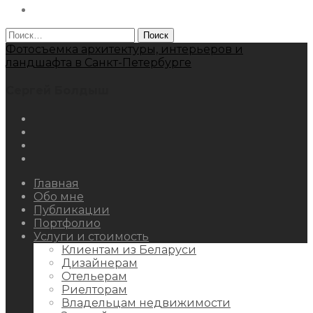
Behance
Найти:
Фотосъемка архитектуры, интерьеров и
ландшафта в Санкт-Петербурге
Сергей Болдыш
Instagram
Facebook
Youtube
Behance
Главная
Обо мне
Публикации
Портфолио
Услуги и стоимость
Клиентам из Беларуси
Дизайнерам
Отельерам
Риелторам
Владельцам недвижимости