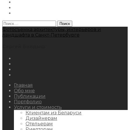
Facebook
Youtube
Behance
Найти:
Фотосъемка архитектуры, интерьеров и
ландшафта в Санкт-Петербурге
Сергей Болдыш
Instagram
Facebook
Youtube
Behance
Главная
Обо мне
Публикации
Портфолио
Услуги и стоимость
Клиентам из Беларуси
Дизайнерам
Отельерам
Риелторам