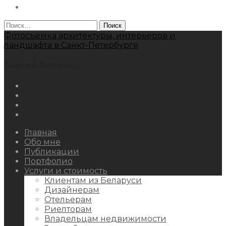
Behance
Найти:
Фотосъемка архитектуры, интерьеров и
ландшафта в Санкт-Петербурге
Сергей Болдыш
Instagram
Facebook
Youtube
Behance
Главная
Обо мне
Публикации
Портфолио
Услуги и стоимость
Клиентам из Беларуси
Дизайнерам
Отельерам
Риелторам
Владельцам недвижимости