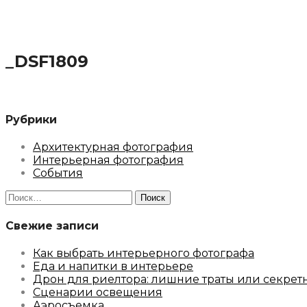
_DSF1809
Рубрики
Архитектурная фотография
Интерьерная фотография
События
Найти:
Свежие записи
Как выбрать интерьерного фотографа
Еда и напитки в интерьере
Дрон для риелтора: лишние траты или секрет
Сценарии освещения
Аэросъемка