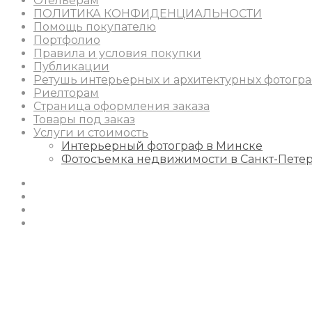
Отельерам
ПОЛИТИКА КОНФИДЕНЦИАЛЬНОСТИ
Помощь покупателю
Портфолио
Правила и условия покупки
Публикации
Ретушь интерьерных и архитектурных фотогр
Риелторам
Страница оформления заказа
Товары под заказ
Услуги и стоимость
Интерьерный фотограф в Минске
Фотосъемка недвижимости в Санкт-Пете
Instagram
Facebook
Youtube
Behance