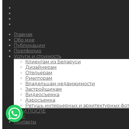
Instagram
Facebook
Youtube
Behance
Главная
Обо мне
Публикации
Портфолио
Услуги и стоимость
Клиентам из Беларуси
Дизайнерам
Отельерам
Риелторам
Владельцам недвижимости
Застройщикам
Видеосъемка
Аэросъемка
Ретушь интерьерных и архитектурных фо
ДО И ПОСЛЕ
Блог
Контакты