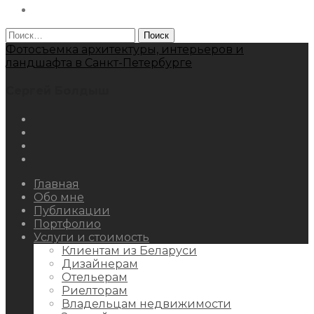
Behance
Найти:
Фотосъемка архитектуры, интерьеров и
ландшафта в Санкт-Петербурге
Сергей Болдыш
Instagram
Facebook
Youtube
Behance
Главная
Обо мне
Публикации
Портфолио
Услуги и стоимость
Клиентам из Беларуси
Дизайнерам
Отельерам
Риелторам
Владельцам недвижимости