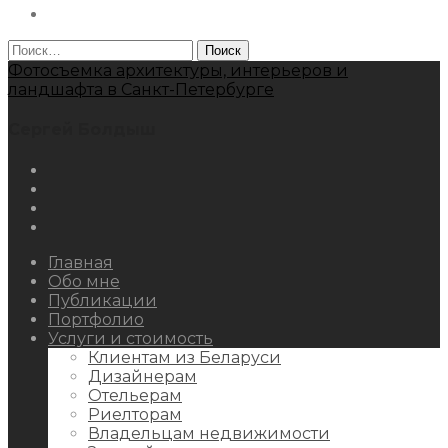
Behance
Найти:
Фотосъемка архитектуры, интерьеров и
ландшафта в Санкт-Петербурге
Сергей Болдыш
Instagram
Facebook
Youtube
Behance
Главная
Обо мне
Публикации
Портфолио
Услуги и стоимость
Клиентам из Беларуси
Дизайнерам
Отельерам
Риелторам
Владельцам недвижимости